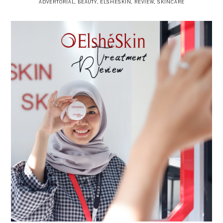
ADVERTORIAL
,
BEAUTY
,
ELSHESKIN
,
REVIEW
,
SKINCARE