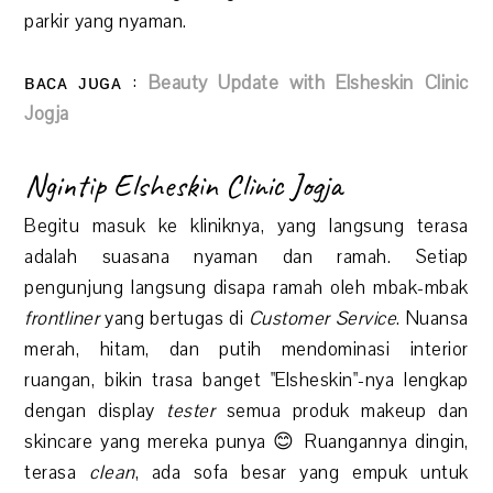
parkir yang nyaman.
ʙᴀᴄᴀ ᴊᴜɢᴀ :
Beauty Update with Elsheskin Clinic
Jogja
Ngintip Elsheskin Clinic Jogja
Begitu masuk ke kliniknya, yang langsung terasa
adalah suasana nyaman dan ramah. Setiap
pengunjung langsung disapa ramah oleh mbak-mbak
frontliner
yang bertugas di
Customer Service
. Nuansa
merah, hitam, dan putih mendominasi interior
ruangan, bikin trasa banget "Elsheskin"-nya lengkap
dengan display
tester
semua produk makeup dan
skincare yang mereka punya 😊 Ruangannya dingin,
terasa
clean
, ada sofa besar yang empuk untuk