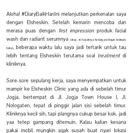
Aloha! #DiaryBaikHariIni melanjutkan perkenalan saya
dengan Elsheskin. Setelah kemarin mencoba dan
merasa puas dengan
first impression
produk facial
wash dan radiant serumnya
(okay, ini kayaknya hutang postingan kedepan,
, beberapa waktu lalu saya jadi tertarik untuk tau
haha)
lebih tentang Elsheskin terutama soal
treatment
di
kliniknya.
Sore-sore sepulang kerja, saya menyempatkan untuk
mampir ke Elsheskin Clinic yang ada di sebelah timur
Jogja, bertempat di Jl. Jogja Town House I, Jl.
Nologaten, tepat di pinggir jalan sisi sebelah timur.
Kliniknya kecil sih, tapi plangnya cukup besar kok, jadi
yaa tetep gampang ditemuin. Kalau kalian kesana
pakai mobil, mungkin agak susah buat nyari lokasi