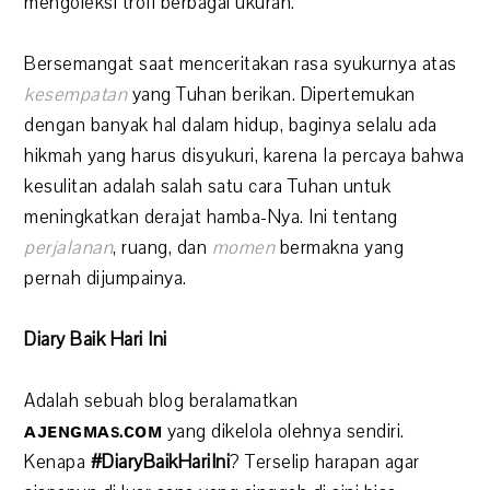
mengoleksi trofi berbagai ukuran.
Bersemangat saat menceritakan rasa syukurnya atas
kesempatan
yang Tuhan berikan. Dipertemukan
dengan banyak hal dalam hidup, baginya selalu ada
hikmah yang harus disyukuri, karena Ia percaya bahwa
kesulitan adalah salah satu cara Tuhan untuk
meningkatkan derajat hamba-Nya. Ini tentang
perjalanan
, ruang, dan
momen
bermakna yang
pernah dijumpainya.
Diary Baik Hari Ini
Adalah sebuah blog beralamatkan
ᴀᴊᴇɴɢᴍᴀs.ᴄᴏᴍ
yang dikelola olehnya sendiri.
Kenapa
#DiaryBaikHariIni
? Terselip harapan agar