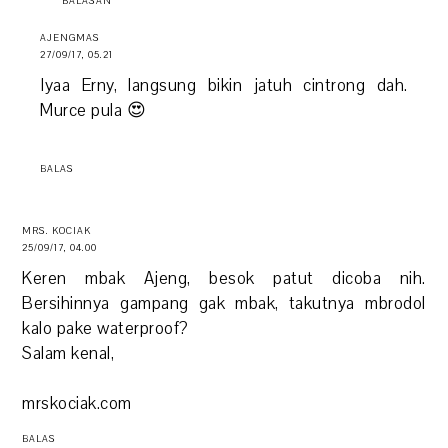
BALASAN
AJENGMAS
27/09/17, 05.21
Iyaa Erny, langsung bikin jatuh cintrong dah.
Murce pula 😍
BALAS
MRS. KOCIAK
25/09/17, 04.00
Keren mbak Ajeng, besok patut dicoba nih.
Bersihinnya gampang gak mbak, takutnya mbrodol
kalo pake waterproof?
Salam kenal,
mrskociak.com
BALAS