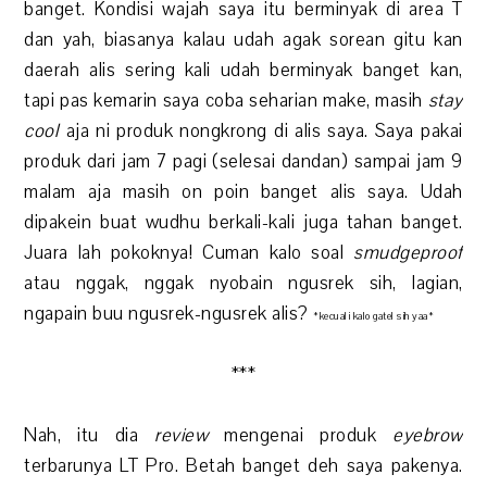
banget. Kondisi wajah saya itu berminyak di area T
dan yah, biasanya kalau udah agak sorean gitu kan
daerah alis sering kali udah berminyak banget kan,
tapi pas kemarin saya coba seharian make, masih
stay
cool
aja ni produk nongkrong di alis saya. Saya pakai
produk dari jam 7 pagi (selesai dandan) sampai jam 9
malam aja masih on poin banget alis saya. Udah
dipakein buat wudhu berkali-kali juga tahan banget.
Juara lah pokoknya! Cuman kalo soal
smudgeproof
atau nggak, nggak nyobain ngusrek sih, lagian,
ngapain buu ngusrek-ngusrek alis?
*kecuali kalo gatel sih yaa*
***
Nah, itu dia
review
mengenai produk
eyebrow
terbarunya LT Pro. Betah banget deh saya pakenya.