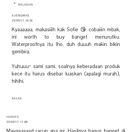
BALASAN
AJENGMAS
23/09/17, 19.34
Kyaaaaaa, makasiiih kak Sofie 😘 cobaiiin mbak,
ini worth to buy banget menurutku.
Waterproofnya itu lho, duh duuuh makin bikin
gembira.
Yuhuuu~ sami sami, soalnya keberadaan produk
kece itu harus disebar luaskan (apalagi murah),
hihihi.
BALAS
HANIFA
23/09/17, 17.48
Maygaaaaad racun apa ini. Hasilnya bagus banget di