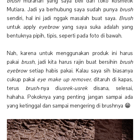
brush
murahan yang saya beli dari toko kosmetik
Mutiara. Jadi ya berhubung saya sudah punya
brush
sendiri, hal ini jadi nggak masalah buat saya.
Brush
untuk apply
eyebrow
yang saya suka adalah yang
bentuknya pipih, tipis, seperti pada foto di bawah.
Nah, karena untuk menggunakan produk ini harus
pakai
brush
, jadi kita harus rajin buat bersihin
brush
eyebrow
setiap habis pakai. Kalau saya sih biasanya
cukup pakai
eye make up remover
, ditaruh di kapas,
terus
brush
-nya di
usrek-usrek
disana, selesai,
hahaha. Pokoknya yang penting jangan sampai ada
yang ketinggal dan sampai mengering di brushnya 😁