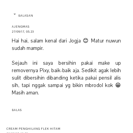
BALASAN
AJENGMAS
27/09/17, 05.23
Hai hai, salam kenal dari Jogja 😊 Matur nuwun
sudah mampir.
Sejauh ini saya bersihin pakai make up
removernya Pixy, baik-baik aja. Sedikit agak lebih
sulit dibersihin dibanding ketika pakai pensil alis
sih, tapi nggak sampai yg bikin mbrodol kok 😁
Masih aman.
BALAS
CREAM PENGHILANG FLEK HITAM