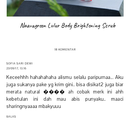
Naavagreen Lulur Body Brightening Scrub
18 KOMENTAR
SOFIA SARI DEWI
23/09/17, 13.16
Keceehhh hahahahaha alismu selalu paripurnaa... Aku
juga sukanya pake yg krim gini.. bisa disikat2 juga biar
merata natural ���� ah cobak merk ini ahh
kebetulan ini dah mau abis punyaku.. maaci
sharingnyaaaa mbakyuuu
BALAS