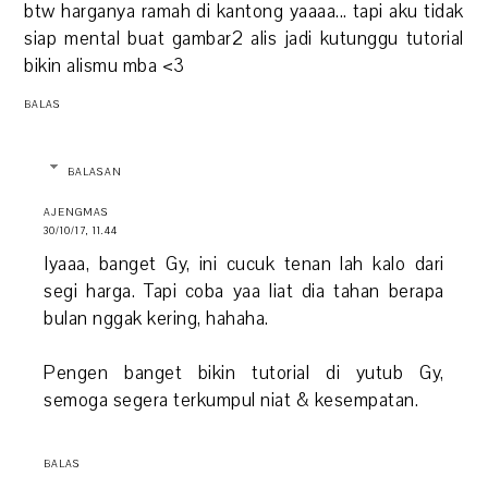
btw harganya ramah di kantong yaaaa... tapi aku tidak
siap mental buat gambar2 alis jadi kutunggu tutorial
bikin alismu mba <3
BALAS
BALASAN
AJENGMAS
30/10/17, 11.44
Iyaaa, banget Gy, ini cucuk tenan lah kalo dari
segi harga. Tapi coba yaa liat dia tahan berapa
bulan nggak kering, hahaha.
Pengen banget bikin tutorial di yutub Gy,
semoga segera terkumpul niat & kesempatan.
BALAS