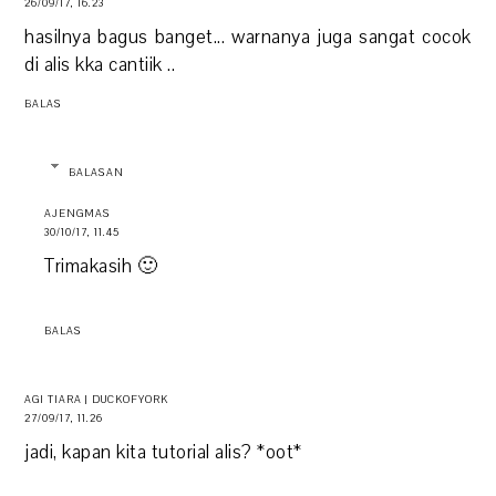
26/09/17, 16.23
hasilnya bagus banget... warnanya juga sangat cocok
di alis kka cantiik ..
BALAS
BALASAN
AJENGMAS
30/10/17, 11.45
Trimakasih 🙂
BALAS
AGI TIARA | DUCKOFYORK
27/09/17, 11.26
jadi, kapan kita tutorial alis? *oot*