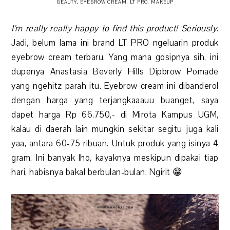
BEAUTY
,
EYEBROW CREAM
,
LT PRO
,
MAKEUP
I'm really really happy to find this product! Seriously
.
Jadi, belum lama ini brand LT PRO ngeluarin produk
eyebrow cream terbaru. Yang mana gosipnya sih, ini
dupenya Anastasia Beverly Hills Dipbrow Pomade
yang ngehitz parah itu. Eyebrow cream ini dibanderol
dengan harga yang terjangkaaauu buanget, saya
dapet harga Rp 66.750,- di Mirota Kampus UGM,
kalau di daerah lain mungkin sekitar segitu juga kali
yaa, antara 60-75 ribuan. Untuk produk yang isinya 4
gram. Ini banyak lho, kayaknya meskipun dipakai tiap
hari, habisnya bakal berbulan-bulan. Ngirit 😁