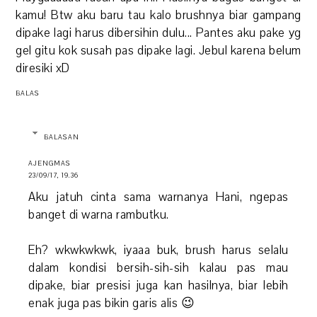
kamu! Btw aku baru tau kalo brushnya biar gampang
dipake lagi harus dibersihin dulu... Pantes aku pake yg
gel gitu kok susah pas dipake lagi. Jebul karena belum
diresiki xD
BALAS
BALASAN
AJENGMAS
23/09/17, 19.36
Aku jatuh cinta sama warnanya Hani, ngepas
banget di warna rambutku.
Eh? wkwkwkwk, iyaaa buk, brush harus selalu
dalam kondisi bersih-sih-sih kalau pas mau
dipake, biar presisi juga kan hasilnya, biar lebih
enak juga pas bikin garis alis 😉