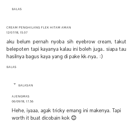
BALAS
CREAM PENGHILANG FLEK HITAM AMAN
12/07/18, 15.07
aku belum pernah nyoba sih eyebrow cream, takut
belepoten tapi kayanya kalau ini boleh juga.. siapa tau
hasilnya bagus kaya yang di pake kk-nya.. :)
BALAS
BALASAN
AJENGMAS
06/09/18, 17.56
Hehe, iyaaa, agak tricky emang ini makenya. Tapi
worth it buat dicobain kok 😊