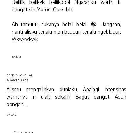
Beliiik belikkk beliikooo! Ngaranku worth it
banget sih Mbroo. Cuss lah.
Ah tamuuu, tukanya belaii belaii 😂 Jangaan,
nanti alisku terlalu membauuur, terlalu ngebluuur.
Wkwkwkwk
BALAS
ERNY'S JOURNAL
24/09/17, 23.57
Alismu mengalihkan duniaku. Apalagi intensitas
warnanya ini ulala sekaliiii. Bagus banget. Aduh
pengen....
BALAS