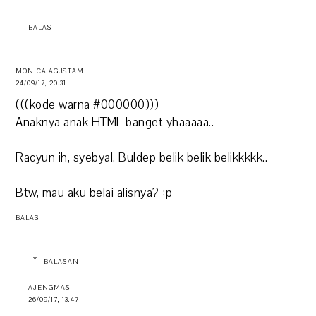
BALAS
MONICA AGUSTAMI
24/09/17, 20.31
(((kode warna #000000)))
Anaknya anak HTML banget yhaaaaa..
Racyun ih, syebyal. Buldep belik belik belikkkkk..
Btw, mau aku belai alisnya? :p
BALAS
BALASAN
AJENGMAS
26/09/17, 13.47