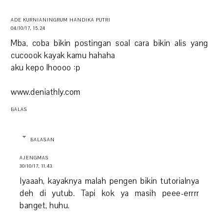
ADE KURNIANINGRUM HANDIKA PUTRI
04/10/17, 15.24
Mba, coba bikin postingan soal cara bikin alis yang
cucoook kayak kamu hahaha
aku kepo lhoooo :p
www.deniathly.com
BALAS
BALASAN
AJENGMAS
30/10/17, 11.43
Iyaaah, kayaknya malah pengen bikin tutorialnya
deh di yutub. Tapi kok ya masih peee-errrr
banget, huhu.