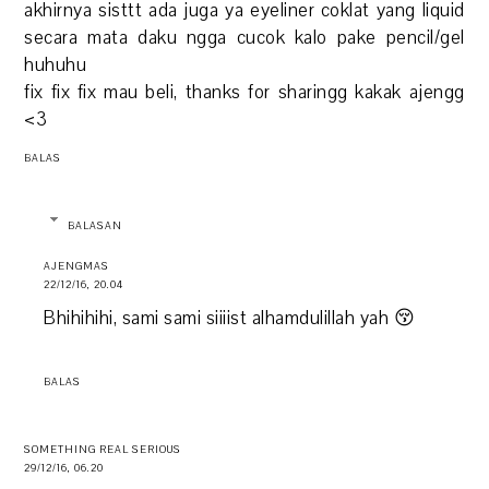
akhirnya sisttt ada juga ya eyeliner coklat yang liquid
secara mata daku ngga cucok kalo pake pencil/gel
huhuhu
fix fix fix mau beli, thanks for sharingg kakak ajengg
<3
BALAS
BALASAN
AJENGMAS
22/12/16, 20.04
Bhihihihi, sami sami siiiist alhamdulillah yah 😚
BALAS
SOMETHING REAL SERIOUS
29/12/16, 06.20