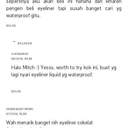
sepertinya aku akan beli ini hahaha dari kmaren
pengen beli eyeliner tapi susah banget cari yg
waterproof gitu.
BALAS
BALASAN
AJENGMAS
06/12/16, 09.46
Halo Mitch :) Yesss, worth to try kok ini, buat yg
lagi nyari eyeliner liquid yg waterproof.
BALAS
HOMEBODY MOMI
07/12/16, 16.09
Wah menarik banget nih eyeliner cokelat