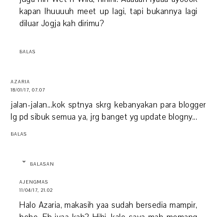
kapan lhuuuuh meet up lagi, tapi bukannya lagi
diluar Jogja kah dirimu?
BALAS
AZARIA
18/01/17, 07.07
jalan-jalan...kok sptnya skrg kebanyakan para blogger
lg pd sibuk semua ya, jrg banget yg update blogny...
BALAS
BALASAN
AJENGMAS
11/04/17, 21.02
Halo Azaria, makasih yaa sudah bersedia mampir,