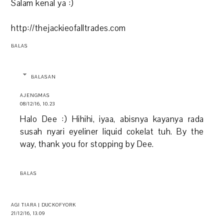
Salam kenal ya :)
http://thejackieofalltrades.com
BALAS
BALASAN
AJENGMAS
08/12/16, 10.23
Halo Dee :) Hihihi, iyaa, abisnya kayanya rada
susah nyari eyeliner liquid cokelat tuh. By the
way, thank you for stopping by Dee.
BALAS
AGI TIARA | DUCKOFYORK
21/12/16, 13.09