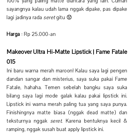
100% yang paling matte diantara yang lain. Cuman
sayangnya kalau udah lama nggak dipake, pas dipake
lagi jadinya rada
seret
gitu 😟
Harga
: Rp 25.000-an
Makeover Ultra Hi-Matte Lipstick | Fame Fatale
015
Ini baru warna merah maroon! Kalau saya lagi pengen
dandan sangar dan misterius, saya suka pakai Fame
Fatale, hahaha. Temen sebelah bangku saya suka
bilang saya lagi mode galak kalau pakai lipstick ini.
Lipstick ini warna merah paling tua yang saya punya.
Finishingnya matte biasa (nggak dead matte) dan
teksturnya nggak
seret
. Karena bentuknya kecil &
ramping, nggak susah buat apply lipstick ini.