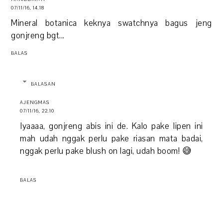
07/11/16, 14.18
Mineral botanica keknya swatchnya bagus jeng
gonjreng bgt...
BALAS
BALASAN
AJENGMAS
07/11/16, 22.10
Iyaaaa, gonjreng abis ini de. Kalo pake lipen ini
mah udah nggak perlu pake riasan mata badai,
nggak perlu pake blush on lagi, udah boom! 😅
BALAS